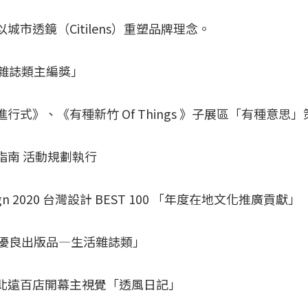
以城市透鏡（Citilens）重塑品牌理念。
獎「雜誌類主編獎」
進行式》、《有種新竹 Of Things 》子展區「有種意思」
活指南 活動規劃執行
esign 2020 台灣設計 BEST 100 「年度在地文化推廣貢獻」
獎「優良出版品—生活雜誌類」
牌竹北遠百店開幕主視覺「透風日記」