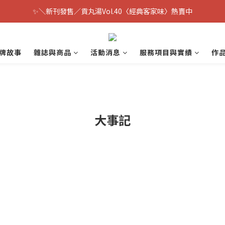
✨＼新刊發售／貢丸湯Vol.40〈經典客家味〉熱賣中
牌故事
雜誌與商品
活動消息
服務項目與實績
作
大事記