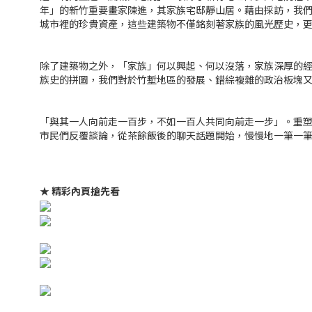
年」的新竹重要畫家陳進，其家族宅邸靜山居。藉由採訪，我
城市裡的珍貴資產，這些建築物不僅銘刻著家族的風光歷史，
除了建築物之外，「家族」何以興起、何以沒落，家族深厚的
族史的拼圖，我們對於竹塹地區的發展、錯綜複雜的政治板塊
「與其一人向前走一百步，不如一百人共同向前走一步」。重
市民們反覆談論，從茶餘飯後的聊天話題開始，慢慢地一筆一
★ 精彩內頁搶先看