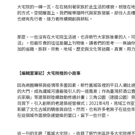
大宅院的一磚一瓦，在在銘刻著家族於此生活的樣貌。梳理在
的方式。空間層面上，我們報導隨時代與家族發展，部份人去
也總有先行者、接力者持續開創與耕耘。
那麼，一些沒有在大宅院生活過、也非新竹大家族後輩的人，
活」。但最珍貴的往往是闔上刊物後，讀者們的思考——無論你
加的省籍、族群、宗教、地域、歷史與文化等迷霧，真實、用
【編輯室筆記
】
大宅院裡的小故事
因為商圈轉移與疫情等多重因素，新竹舊城區裡的平日人潮比
的大門，成為護城河邊最吸引人的一道風景；作為臺灣菸酒公
氏家廟」等建築群陸續啟動修繕計畫；三角公園（建國公園）
司買下，引入創新的老建築經營模式；2021年4月，見域工
彰顯了文化古城的驕傲與自信。然而，也有許多老房子在這些
在這個城市面貌急遽變換的當口，留下一些什麼。
這一刊的主題「風城大宅院」，收錄了新竹地區許多大宅院裡