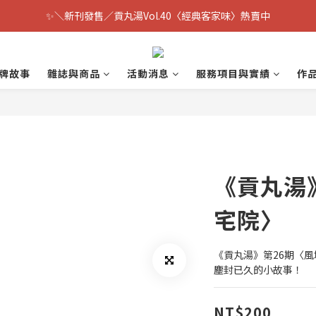
✨＼新刊發售／貢丸湯Vol.40〈經典客家味〉熱賣中
牌故事
雜誌與商品
活動消息
服務項目與實績
作
《貢丸湯》
宅院〉
《貢丸湯》第26期〈
塵封已久的小故事！
NT$200