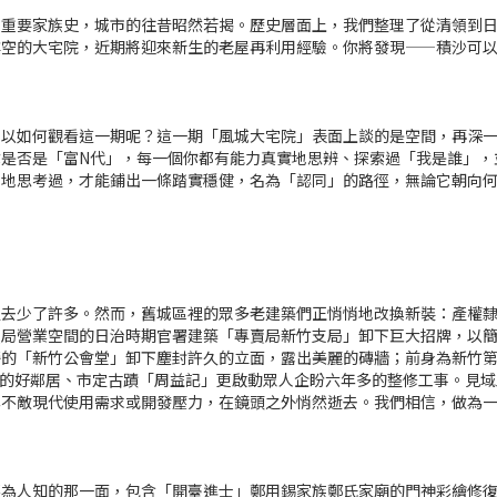
地重要家族史，城市的往昔昭然若揭。歷史層面上，我們整理了從清領到
樓空的大宅院，近期將迎來新生的老屋再利用經驗。你將發現——積沙可
可以如何觀看這一期呢？這一期「風城大宅院」表面上談的是空間，再深
是否是「富N代」，每一個你都有能力真實地思辨、探索過「我是誰」，
力地思考過，才能鋪出一條踏實穩健，名為「認同」的路徑，無論它朝向
過去少了許多。然而，舊城區裡的眾多老建築們正悄悄地改換新裝：產權
賣局營業空間的日治時期官署建築「專賣局新竹支局」卸下巨大招牌，以
旁的「新竹公會堂」卸下塵封許久的立面，露出美麗的磚牆；前身為新竹
作室的好鄰居、市定古蹟「周益記」更啟動眾人企盼六年多的整修工事。見
年不敵現代使用需求或開發壓力，在鏡頭之外悄然逝去。我們相信，做為
不為人知的那一面，包含「開臺進士」鄭用錫家族鄭氏家廟的門神彩繪修