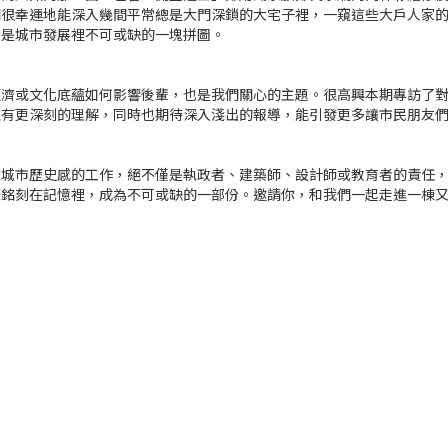
們很幸運地能深入幾間平常總是大門深鎖的大宅子裡，一窺這些大戶人家
更是城市發展裡不可或缺的一塊拼圖。
經濟或文化底蘊如何影響後輩，也是我們關心的主題。很高興本期專訪了
又有更深刻的理解，同時也期待深入淺出的報導，能引發更多讓市民朋友
塑城市歷史感的工作，絕不僅是執政者、建築師、設計師或教育者的責任
筆銘刻在記憶裡，成為不可或缺的一部份。邀請你，和我們一起走進一棟