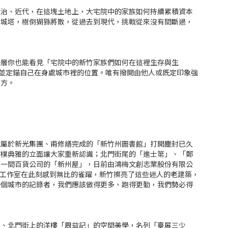
日治、近代，在這塊土地上，大宅院中的家族如何持續累積資本
以城塔，樹倒猢猻將散，從過去到現代，挑戰從來沒有間斷過，
一層你也能看見「宅院中的新竹家族們如何在這裡生存與生
並定錨自己在身處城市裡的位置。唯有撥開由他人或既定印象強
何方。
隸屬於新光集團、甫修繕完成的「新竹州圖書館」打開塵封已久
簡樸典雅的立面讓大家重新認識；北門街尾的「進士第」、「鄭
第一間百貨公司的「新州屋」，日前由鴻梅文創志業股份有限公
域工作室在此刻感到無比的雀躍，新竹擦亮了這些迷人的老建築，
一個城市的記錄者，我們應該做得更多、跑得更勤，我們勢必得
復、北門街上的洋樓「周益記」的空間美學，名列「臺展三少