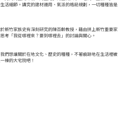
的生活細節。講究的建材運用、氣派的格局規劃，一切種種皆是
對於新竹家族史有深刻研究的陳百齡教授，藉由拼上新竹重要家
們思考「我從哪裡來？要到哪裡去」的討論與關心。
，我們想讓關於在地文化、歷史的種種，不著痕跡地在生活裡被
又一棟的大宅院吧！